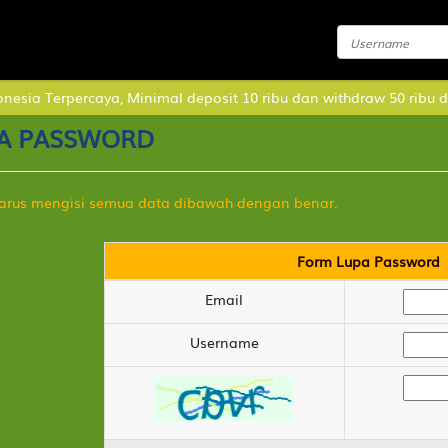
Terpercaya, Minimal deposit 10 ribu dan withdraw 50 ribu dengan
A
PASSWORD
arus mengisi semua data dibawah dengan benar.
Form Lupa Password
Email
Username