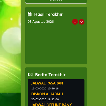
Hasil Terakhir
08 Agustus 2026
4D Toto Macau
4
0
7
2
BULLSEYE
4
8
5
3
SYDNEY
3
7
1
2
SINGAPORE
7
9
0
7
Berita Terakhir
JADWAL PASARAN
13-03-2026 15:46:18
DISKON & HADIAH
25-02-2025 18:22:06
JADWAL OFFLINE BANK