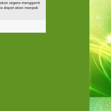
apkan segera mengganti
da dapat akan menjadi