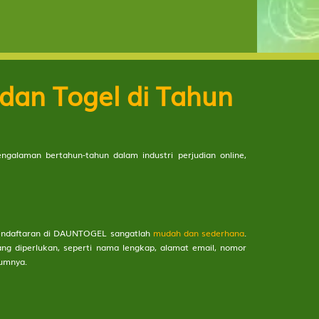
dan Togel di Tahun
ngalaman bertahun-tahun dalam industri perjudian online,
pendaftaran di DAUNTOGEL sangatlah
mudah dan sederhana
.
ang diperlukan, seperti nama lengkap, alamat email, nomor
lumnya.