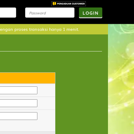
LOGIN
 proses transaksi hanya 1 menit.