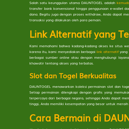
Salah satu keunggulan utama DAUNTOGEL adalah
kemuda
transfer bank konvensional hingga penggunaan e-wallet da
dana. Begitu juga dengan proses withdraw, Anda dapat 
transaksi yang dilakukan oleh para pemain.
Link Alternatif yang T
Kami memahami bahwa kadang-kadang akses ke situs web u
karena itu, kami menyediakan berbagai
link alternatif
yang 
berbagai sumber online atau dengan menghubungi layana
khawatir tentang akses yang terbatas.
Slot dan Togel Berkualitas
DAUNTOGEL menawarkan koleksi permainan slot dan togel yan
Setiap permainan dilengkapi dengan grafis yang memukau
terpercaya dari berbagai negara, sehingga Anda dapat m
tinggi, Anda memiliki kesempatan yang besar untuk meraih
Cara Bermain di DAU