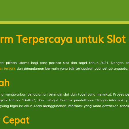
m Terpercaya untuk Slot 
adi pilihan utama bagi para pecinta slot dan togel tahun 2024. Dengan pe
an terbaik
dan pengalaman bermain yang tak terlupakan bagi setiap anggota.
ah
ng menawarkan pengalaman bermain slot dan togel yang memikat. Proses 
lik tombol "Daftar", dan mengisi formulir pendaftaran dengan informasi y
angsung login ke akun Anda menggunakan informasi yang Anda daftarkan sebe
 Cepat